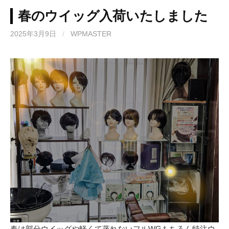
春のウイッグ入荷いたしました
2025年3月9日
/
WPMASTER
春は部分ウイッグや軽くて蒸れないフルWGもちろん特注ウ