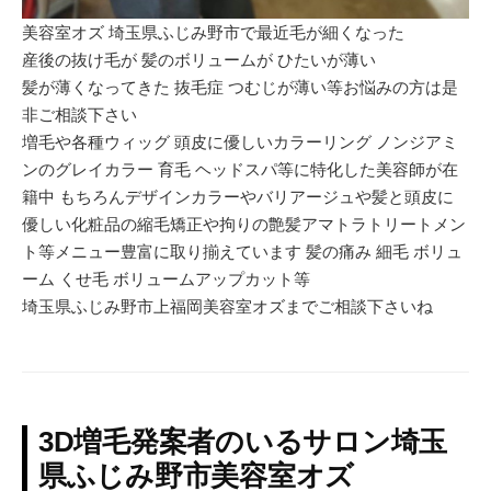
美容室オズ 埼玉県ふじみ野市で最近毛が細くなった
産後の抜け毛が 髪のボリュームが ひたいが薄い
髪が薄くなってきた 抜毛症 つむじが薄い等お悩みの方は是
非ご相談下さい
増毛や各種ウィッグ 頭皮に優しいカラーリング ノンジアミ
ンのグレイカラー 育毛 ヘッドスパ等に特化した美容師が在
籍中 もちろんデザインカラーやバリアージュや髪と頭皮に
優しい化粧品の縮毛矯正や拘りの艶髪アマトラトリートメン
ト等メニュー豊富に取り揃えています 髪の痛み 細毛 ボリュ
ーム くせ毛 ボリュームアップカット等
埼玉県ふじみ野市上福岡美容室オズまでご相談下さいね
3D増毛発案者のいるサロン埼玉
県ふじみ野市美容室オズ