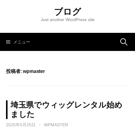
コ
ブログ
ン
テ
Just another WordPress site
ン
ツ
へ
メニュー
検
ス
キ
索
ッ
投稿者:
wpmaster
プ
:
埼玉県でウィッグレンタル始め
ました
2025年5月25日
/
WPMASTER