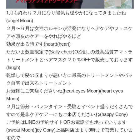
1月も終わり２月になり陽気も穏やかになってきましたね
(angel Moon)
２月〜６月は女性ホルモンが活発になりヘアケアやフェスケ
アや頭皮のケアーをやればやるほど
効果が出る時です(heart)(heart)
ただいま数量限定で(Sally cheer)OZ推しの最高品質アマトラ
トリートメントとヘアマスク２０％OFFで販売しております
(laugh)
乾燥して髪の収まりが悪い方に最高のトリートメントやパッ
ク自宅で出来るトリートメント
お気軽にご来店くださいね(heart eyes Moon)(heart eyes
Moon)
２月は節分・バレンタイン・受験とイベント盛りだくさんで
すので是非ケアケアーにもご来店くださいね(happy Cony)
ご予約はLINEの予約サイトORお電話でも承っていります
(sweat Moon)(joy Cony)上福岡店はより9時まで営業していま
すので