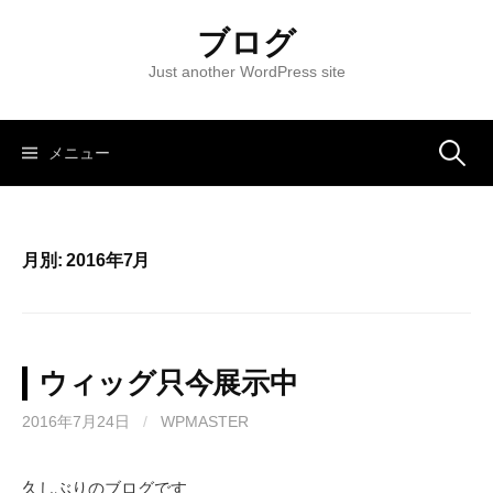
コ
ブログ
ン
テ
Just another WordPress site
ン
ツ
へ
メニュー
検
ス
キ
索
ッ
月別: 2016年7月
プ
:
ウィッグ只今展示中
2016年7月24日
/
WPMASTER
久しぶりのブログです