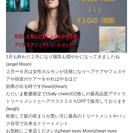
1月も終わり２月になり陽気も穏やかになってきましたね
(angel Moon)
２月〜６月は女性ホルモンが活発になりヘアケアやフェスケ
アや頭皮のケアーをやればやるほど
効果が出る時です(heart)(heart)
ただいま数量限定で(Sally cheer)OZ推しの最高品質アマトラ
トリートメントとヘアマスク２０％OFFで販売しております
(laugh)
乾燥して髪の収まりが悪い方に最高のトリートメントやパッ
ク自宅で出来るトリートメント
お気軽にご来店くださいね(heart eyes Moon)(heart eyes