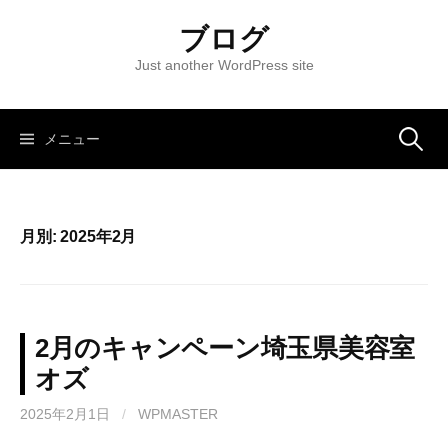
コ
ブログ
ン
テ
Just another WordPress site
ン
ツ
へ
メニュー
検
ス
キ
索
ッ
月別: 2025年2月
プ
:
2月のキャンペーン埼玉県美容室
オズ
2025年2月1日
/
WPMASTER