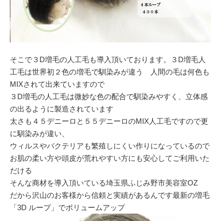
そこで３D増毛の人工毛も導入頂いております。３D増毛人
工毛は世界初２色の増毛で馴染みが違う 人間の毛は何色も
MIXされて出来ていますので
３D増毛の人工毛は微妙な色の配合で馴染みやすく、立体感
の出るように製造されています
太さも４５デニーロと５５デニーロのMIX人工毛ですので更
に馴染みが違い、
ウィルスやバクテリアも繁殖しにくい作りになっているので
お肌の柔い方や頭皮が荒れやすい方にも安心してご利用いた
だける
そんな商材を導入頂いている埼玉県ふじみ野市美容室OZ
だから沢山のお客様から信頼と実績があるんです最新の増毛
「3D ループ」でボリュームアップ