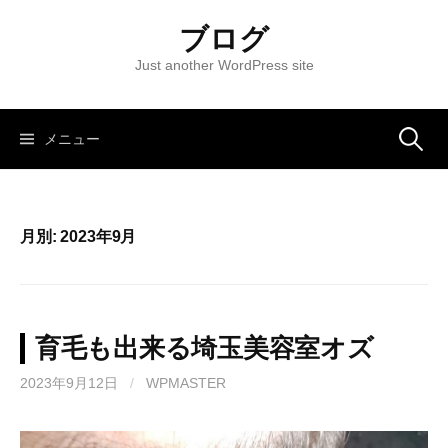
コ
ブログ
ン
テ
Just another WordPress site
ン
ツ
へ
メニュー
検
ス
キ
索
ッ
月別: 2023年9月
プ
:
育毛も出来る埼玉美容室オズ
2023年9月12日
/
WPMASTER