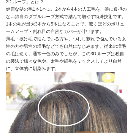
3D ループ」とは？
健康な髪の毛1本1本に、2本から4本の人工毛を、髪に負担の
ない独自のダブルループ方式で結んで増やす特殊技術です。
1本の毛が最大3本から5本になることで、驚くほどのボリュ
ームアップ・割れ目の自然なカバーが叶います。
薄毛・抜け毛で悩んでいる方や、つむじ割れで悩んでいる女
性の方や男性の増毛などでも自然になじみます。従来の増毛
の毛は硬く、通常一色のみでしたが、この3D ループは独自
の製法で様々な色や、太毛や細毛をミックスしてより自然
に、立体的に馴染みます。