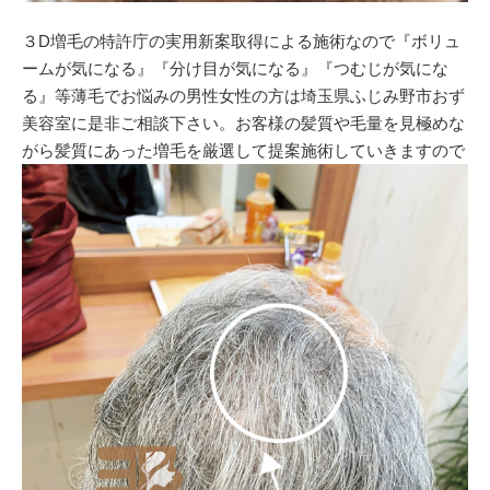
３D増毛の特許庁の実用新案取得による施術なので『ボリュ
ームが気になる』『分け目が気になる』『つむじが気にな
る』等薄毛でお悩みの男性女性の方は埼玉県ふじみ野市おず
美容室に是非ご相談下さい。お客様の髪質や毛量を見極めな
がら髪質にあった増毛を厳選して提案施術していきますので