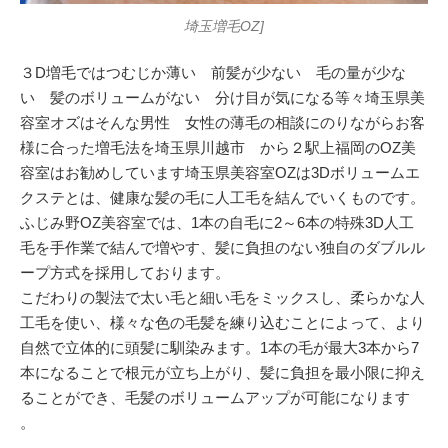
埼玉増毛OZ]
３D増毛ではつむじか薄い 前髪が少ない 毛の量が少な
い 髪のボリュームがない 分け目が気になる等々埼玉県美
容室オズはそんな男性 女性の薄毛の相談にのりながらお客
様に合った増毛法を埼玉県川越市 から２駅上福岡のOZ美
容室はお勧めしています埼玉県美容室OZは3Dボリュームエ
クステとは、健康な髪の毛に人工毛を結んでいくものです。
ふじみ野OZ美容室では、1本の自毛に2～6本の特殊3D人工
毛を手作業で結んで増やす、髪に負担のない独自のダブルル
ープ方式を採用しております。
こだわりの製法で太い毛と細い毛をミックスし、柔らかな人
工毛を使い、様々な色の毛髪を練り込むことによって、より
自然で立体的に頭髪に馴染みます。1本の毛が最大3本から7
本になることで根元が立ち上がり、髪に負担を最小限に抑え
ることができ、毛髪のボリュームアップが可能になります
。