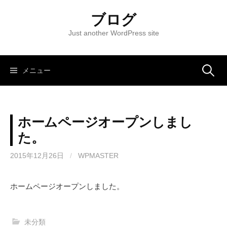
コ
ブログ
ン
テ
Just another WordPress site
ン
ツ
へ
メニュー
検
ス
キ
索
ッ
ホームページオープンしまし
プ
:
た。
2015年12月26日
/
WPMASTER
ホームページオープンしました。
未分類