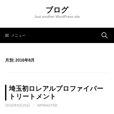
コ
ブログ
ン
テ
Just another WordPress site
ン
ツ
へ
メニュー
検
ス
キ
索
ッ
月別: 2016年8月
プ
:
埼玉初ロレアルプロファイバー
トリートメント
2016年8月20日
/
WPMASTER