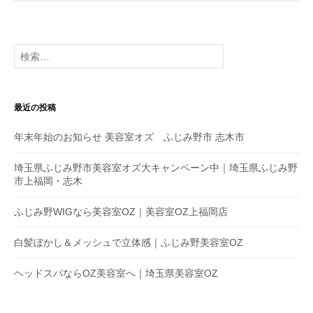
ナ
ビ
ゲ
検
索
ー
:
シ
最近の投稿
ョ
年末年始のお知らせ 美容室オズ ふじみ野市 志木市
ン
埼玉県ふじみ野市美容室オズ大キャンペーン中｜埼玉県ふじみ野
市上福岡・志木
ふじみ野WIGなら美容室OZ｜美容室OZ上福岡店
白髪ぼかし＆メッシュで立体感｜ふじみ野美容室OZ
ヘッドスパならOZ美容室へ｜埼玉県美容室OZ