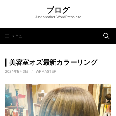
コ
ブログ
ン
テ
Just another WordPress site
ン
ツ
へ
メニュー
検
ス
キ
索
ッ
美容室オズ最新カラーリング
プ
:
2024年5月3日
/
WPMASTER