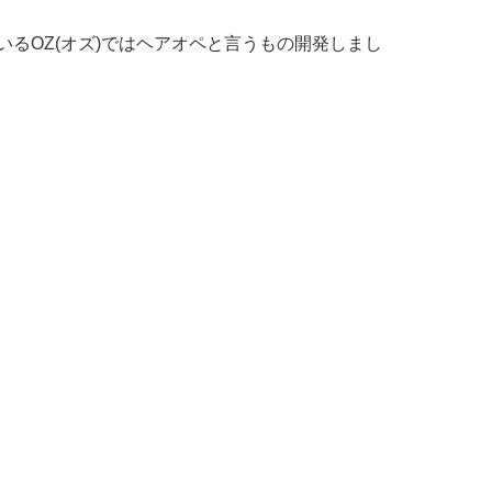
るOZ(オズ)ではヘアオペと言うもの開発しまし