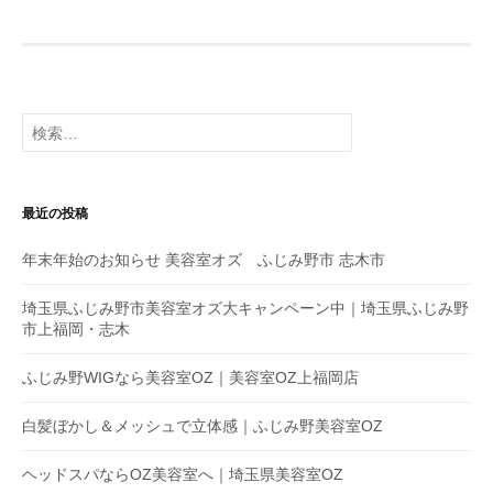
稿
ナ
ビ
ゲ
検
索
ー
:
シ
最近の投稿
ョ
年末年始のお知らせ 美容室オズ ふじみ野市 志木市
ン
埼玉県ふじみ野市美容室オズ大キャンペーン中｜埼玉県ふじみ野
市上福岡・志木
ふじみ野WIGなら美容室OZ｜美容室OZ上福岡店
白髪ぼかし＆メッシュで立体感｜ふじみ野美容室OZ
ヘッドスパならOZ美容室へ｜埼玉県美容室OZ