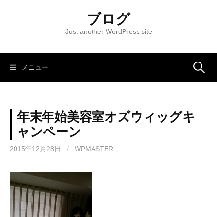
コ
ブログ
ン
テ
Just another WordPress site
ン
ツ
へ
メニュー
検
ス
キ
索
ッ
年末年始美容室オズウィッグキ
プ
:
ャンペーン
2015年12月28日
/
WPMASTER