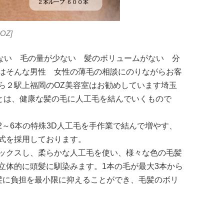
OZ]
ない 毛の量が少ない 髪のボリュームがない 分
はそんな男性 女性の薄毛の相談にのりながらお客
ら２駅上福岡のOZ美容室はお勧めしています埼玉
テとは、健康な髪の毛に人工毛を結んでいくもので
2～6本の特殊3D人工毛を手作業で結んで増やす、
式を採用しております。
ックスし、柔らかな人工毛を使い、様々な色の毛髪
立体的に頭髪に馴染みます。1本の毛が最大3本から
髪に負担を最小限に抑えることができ、毛髪のボリ