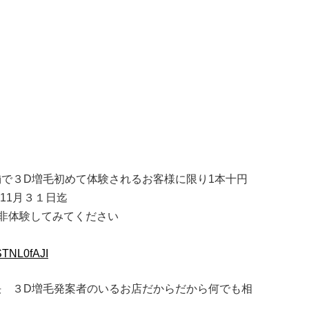
舗で３D増毛初めて体験されるお客様に限り1本十円
11月３１日迄
非体験してみてください
STNL0fAJI
決 ３D増毛発案者のいるお店だからだから何でも相