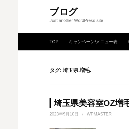
コ
ブログ
ン
テ
Just another WordPress site
ン
ツ
TOP
キャンペーン/メニュー表
へ
ス
キ
ッ
タグ: 埼玉県.増毛.
プ
埼玉県美容室OZ増
2023年9月10日
/
WPMASTER