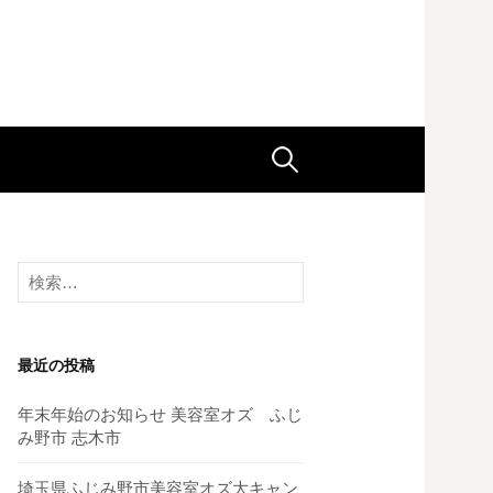
検
索
検
:
索
:
最近の投稿
年末年始のお知らせ 美容室オズ ふじ
み野市 志木市
埼玉県ふじみ野市美容室オズ大キャン